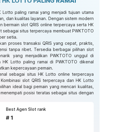
 HK LOTTO PALING RAMAI
 Lotto paling ramai yang menjadi tujuan utama
, dan kualitas layanan. Dengan sistem modern
bermain slot QRIS online terpercaya serta HK
kuat sebagai situs terpercaya membuat PWKTOTO
er setia.
n proses transaksi QRIS yang cepat, praktis,
si tanpa ribet. Tersedia berbagai pilihan slot
enarik yang menjadikan PWKTOTO unggul di
an HK Lotto paling ramai di PWKTOTO dikenal
katkan kepercayaan pemain.
al sebagai situs HK Lotto online terpercaya
 Kombinasi slot QRIS terpercaya dan HK Lotto
lihan ideal bagi pemain yang mencari kualitas,
 menempati posisi teratas sebagai situs dengan
Best Agen Slot rank
# 1