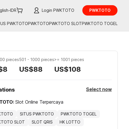
glish-IDR
Login PWKTOTO
PWKTOTO
TUS PWKTOTO
PWKTOTO
PWKTOTO SLOT
PWKTOTO TOGEL
500 pieces
501 - 1000 pieces
>= 1001 pieces
$8
US$88
US$108
Select now
ations
TOTO:
Slot Online Terpercaya
KTOTO
SITUS PWKTOTO
PWKTOTO TOGEL
KTOTO SLOT
SLOT QRIS
HK LOTTO