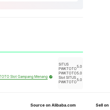
SITUS
5.0
PWKTOTO
PWKTOTO
5.0
KTOTO Slot Gampang Menang
Slot SITUS
5.0
PWKTOTO
Source on Alibaba.com
Sell on