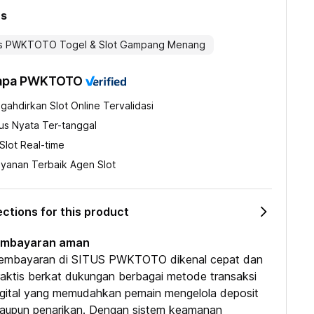
us
us PWKTOTO Togel & Slot Gampang Menang
apa PWKTOTO
ahdirkan Slot Online Tervalidasi
us Nyata Ter-tanggal
Slot Real-time
ayanan Terbaik Agen Slot
ections for this product
embayaran aman
embayaran di SITUS PWKTOTO dikenal cepat dan
raktis berkat dukungan berbagai metode transaksi
igital yang memudahkan pemain mengelola deposit
aupun penarikan. Dengan sistem keamanan