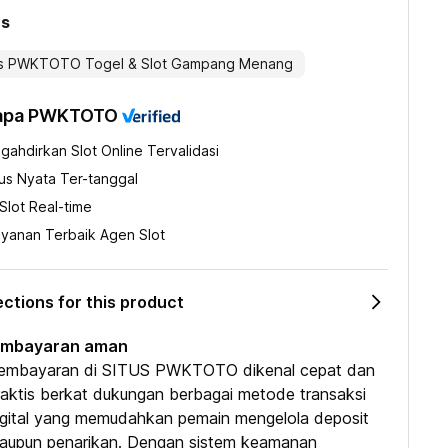
us
us PWKTOTO Togel & Slot Gampang Menang
apa PWKTOTO
ahdirkan Slot Online Tervalidasi
us Nyata Ter-tanggal
Slot Real-time
ayanan Terbaik Agen Slot
ections for this product
embayaran aman
embayaran di SITUS PWKTOTO dikenal cepat dan
raktis berkat dukungan berbagai metode transaksi
igital yang memudahkan pemain mengelola deposit
aupun penarikan. Dengan sistem keamanan