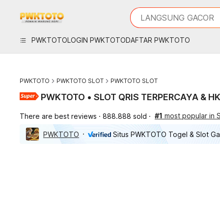
iphones 16
What are you looking 
LANGSUNG GACOR
torras phone case
samsung note 20 5g 
PWKTOTO
LOGIN PWKTOTO
DAFTAR PWKTOTO
iphones 15 pro max
PWKTOTO
PWKTOTO SLOT
PWKTOTO SLOT
PWKTOTO • SLOT QRIS TERPERCAYA & HK
#1
most popular in S
There are best reviews
888.888 sold
PWKTOTO
Situs PWKTOTO Togel & Slot 