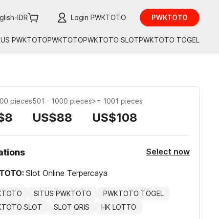
glish-IDR
Login PWKTOTO
PWKTOTO
TUS PWKTOTO
PWKTOTO
PWKTOTO SLOT
PWKTOTO TOGEL
500 pieces
501 - 1000 pieces
>= 1001 pieces
$8
US$88
US$108
Select now
ations
TOTO:
Slot Online Terpercaya
KTOTO
SITUS PWKTOTO
PWKTOTO TOGEL
KTOTO SLOT
SLOT QRIS
HK LOTTO