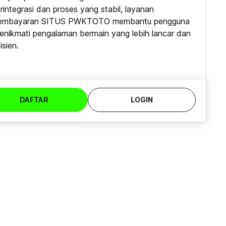
erintegrasi dan proses yang stabil, layanan
embayaran SITUS PWKTOTO membantu pengguna
enikmati pengalaman bermain yang lebih lancar dan
isien.
DAFTAR
LOGIN