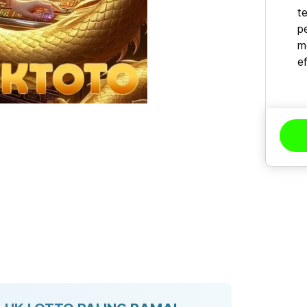
t
p
m
ef